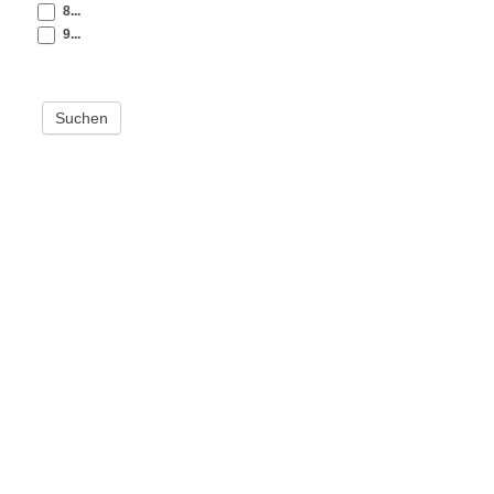
8...
9...
Suchen