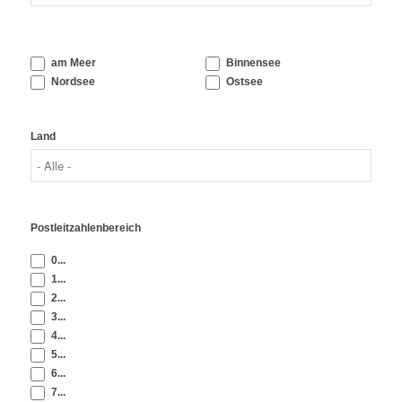
am Meer
Binnensee
Nordsee
Ostsee
Land
Postleitzahlenbereich
0...
1...
2...
3...
4...
5...
6...
7...