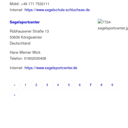
Mobil: +49 171 7532111
Internet:
https://www.segelschule-schluchsee.de
Segelsportcenter
Rübhausener Straße 13
53639 Königswinter
Deutschland
Hans-Werner Wick
Telefon: 01602030408
Internet:
https://www.segelsportcenter.de
«
1
2
3
4
5
6
8
9
7
»