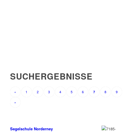
SUCHERGEBNISSE
«
1
2
3
4
5
6
8
9
7
»
Segelschule Norderney