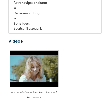
Astronavigationskurs:
ja
Radarausbildung:
ja
Sonstiges:
Sportschifferzeugnis
Videos
Sportbootschule Schaal Imagefilm 2023
Langversion