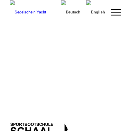
SPORTBOOTSCH
SCHAAL GMBH
& CO. KG
48°47'54.7" N 9.°47'39.2" E